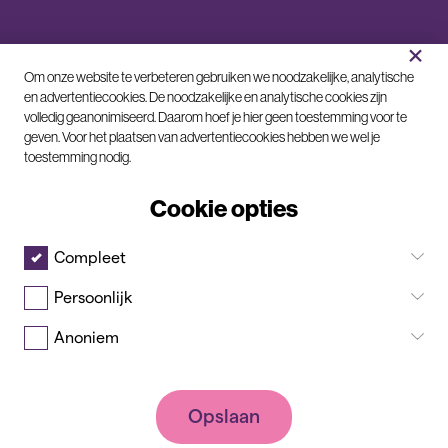
×
C
Om onze website te verbeteren gebruiken we noodzakelijke, analytische
o
en advertentiecookies. De noodzakelijke en analytische cookies zijn
volledig geanonimiseerd. Daarom hoef je hier geen toestemming voor te
o
geven. Voor het plaatsen van advertentiecookies hebben we wel je
k
toestemming nodig.
i
e
Cookie opties
m
e
Compleet
l
© 2026
KvK 61286214
Algemene
d
Voldaan
voorwaarden
Persoonlijk
i
Klachtenprocedure
Sitemap
n
Anoniem
g
Privacybeleid
Opslaan