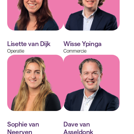
Lisette van Dijk
Wisse Ypinga
Operatie
Commercie
Sophie van
Dave van
Neerven
Asseldonk